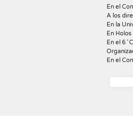
En el Co
A los dir
En la Uni
En Holos 
En el 6 ̊
Organiza
En el Co