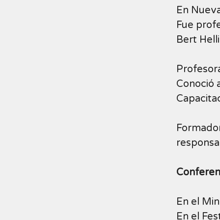
En Nueva
Fue profe
Bert Hell
Profesora
Conoció a
Capacitac
Formador
responsab
Conferen
En el Min
En el Fes